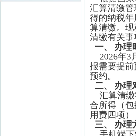
汇算清缴管
得的纳税年
算清缴。现就
清缴有关事
一、
办理
202
6
年
3
报需要提前
预约。
二、
办理
汇算清缴
合所得（包
用费四项）
三、
办理
手机端下